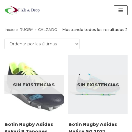
Saltar
al
contenido
Inicio
»
RUGBY
»
CALZADO
Mostrando todos los resultados 2
SIN EXISTENCIAS
SIN EXISTENCIAS
Botin Rugby Adidas
Botin Rugby Adidas
Kakari 8 Tapones
Malice SG 2021