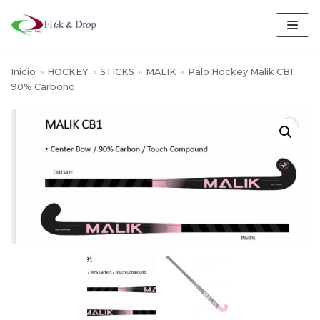
Saltar
al
contenido
Inicio
»
HOCKEY
»
STICKS
»
MALIK
»
Palo Hockey Malik CB1
90% Carbono